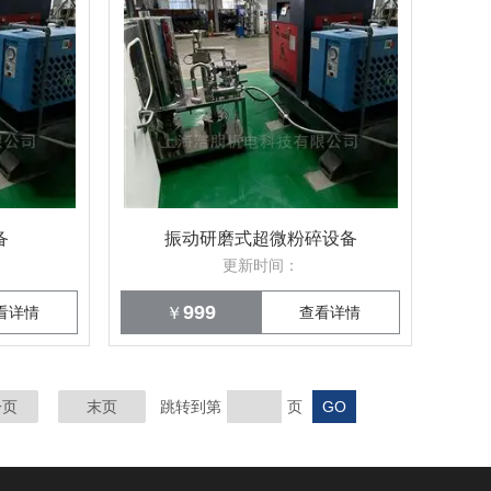
备
振动研磨式超微粉碎设备
更新时间：
999
看详情
￥
查看详情
一页
末页
跳转到第
页