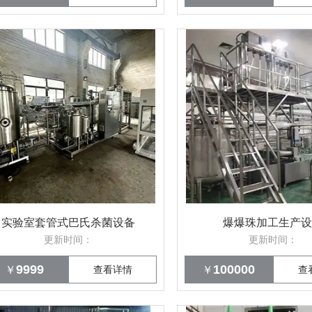
实验室套管式巴氏杀菌设备
爆爆珠加工生产设
更新时间：
更新时间：
9999
100000
￥
查看详情
￥
查