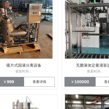
碟片式固液分离设备
无菌液体定量灌装
更新时间：
更新时间：
999
100000
￥
查看详情
￥
查