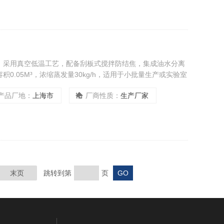
，采用真空低温工艺，配备刮板式搅拌防结焦，集成油水分离
0.05M³，浓缩蒸发量30kg/h，适用于小批量生产或实验室
产品厂地：
上海市
厂商性质：
生产厂家
末页
跳转到第
页