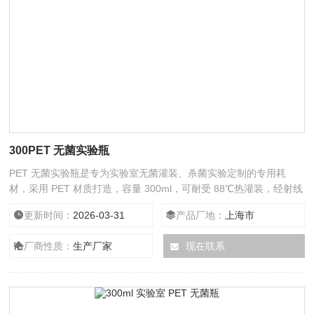
300PET 无菌实验瓶
PET 无菌实验瓶是专为实验室无菌灌装、杀菌实验定制的专用耗
材，采用 PET 材质打造，容量 300ml，可耐受 88℃热灌装，经射线
辐照达到医药级无菌标准，适配超高温杀菌机、小型无菌灌装机使
更新时间：
2026-03-31
产品厂地：
上海市
用，满足物料、环境、包材三重无菌实验要求，支持定制其他瓶型，
适配多场景实验需求。
厂商性质：
生产厂家
现在联系