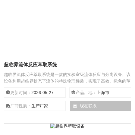
超临界流体反应萃取系统
超临界流体反应萃取系统是一款的实验室级流体反应与分离设备。该
设备利用超临界状态下流体的特殊物理性质，实现了高效、绿色的萃
取与反应过程。超临界高温高压反应装置广泛应用于生物、制药、食
更新时间：
2026-05-27
产品厂地：
上海市
品等领域，特别适用于热敏性物质的精细分离与提纯，是现代科研与
工艺开发的重要工具。
厂商性质：
生产厂家
现在联系