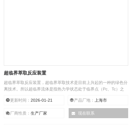
超临界萃取反应装置
超临界萃取反应装置，超临界萃取技术是目前上兴起的一种的绿色分
离技术。所以超临界流体是指热力学状态处于临界点（Pc、Tc）之
上的流体，临界点是气、液界面刚刚消失的状态点，超临界流体具有
更新时间：
2026-01-21
产品厂地：
上海市
物理化学性质，它的密度接近于液体，粘度接近于气体，而扩散系数
大、粘度小、介电常数大灯特点。使其分离效果较好，是优良的溶
厂商性质：
生产厂家
现在联系
剂。