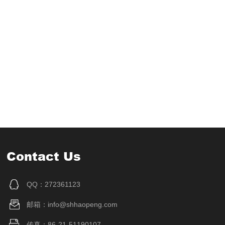
Contact Us
QQ：272361123
邮箱：info@shhaopeng.com
传真：86-21-51190107