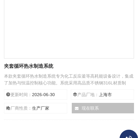
夹套循环热水制造系统
本款夹套循环热水制造系统专为化工反应釜等高耗能设备设计，集成
了加热与恒温控制核心功能。系统采用高品质不锈钢316L材质制
造，具备优异的耐腐蚀性能。通过电加热方式，能够稳定维持40-
更新时间：
2026-06-30
产品厂地：
上海市
80℃的供水温度，流量可达3吨/小时，满足大容量夹套的供热需求。
紧凑的结构设计与自动化温控逻辑，使其成为理想的反应釜配套供热
厂商性质：
生产厂家
现在联系
解决方案。