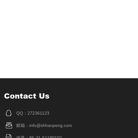
Contact Us
QQ：272361123
邮箱：info@shhaopeng.com
传真：86-21-51190107