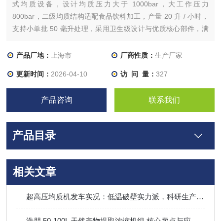
式均质设备，设计均质压力大于 1000bar，大工作压力
800bar，二级均质结构适配食品饮料加工，产量 20 升 / 小时，
支持小单批 50 毫升处理，采用卫生级设计与优质核心部件，满
足实验室小试、工艺研发需求，适配食品企业研发部门、科研机
构使用。
产品厂地：
上海市
厂商性质：
生产厂家
更新时间：
2026-04-10
访 问 量：
327
产品咨询
联系我们
产品目录
相关文章
超高压均质机发车实况：低温破壁实力派，科研生产双适配
浩朋 50-100L 天然产物提取浓缩机组 核心卖点与应用价值说明