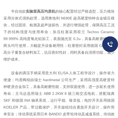
半自动款
实验室高压均质机
的核心配置经过严格选型，压力模块
采用分体式强热处理，选用奥地利 N690E 超高硬度特种合金锻压模
块，经过固溶、检测及超声波探伤，并进行增强处理，保障高压工况
下的结构强度与使用寿命；加压柱塞采用荷兰 Techno Ceramic
99.999% 高纯度氧化铝加工，表面抛光至 0.2u，具备高耐磨性能，
两头均可使用，大幅提升设备耐用性；柱塞密封采用德国 GEHR 超
高分子量复合材料加工，抗压密封性好，同时具备自润滑功能，减少
维护成本。
设备的调压手柄采用意大利 ELISA 人体工程学设计，操作省力
便捷；均质阀组由瑞士 hardmetal 公司生产，采用高强度高硬度特
种硬质合金加工，具备高耐磨性能，支持双面使用，进一步延长使用
寿命；主马达选用瑞士 ABB 2.2KW 8 级三相交流电机，搭配瑞典
SKF 和德国 INA 轴承系统，运行平稳、噪音低；电控开关采用德国
KOELER 产品，带过载保护，开关旋钮结合紧急开关设计，操作简
单安全；传动系统采用日本 BANDO 皮带轮传动及减速系统，传动效