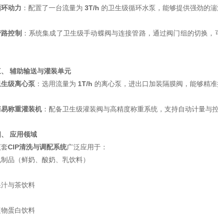
循环动力
：配置了一台流量为
3T/h
的卫生级循环水泵，能够提供强劲的湍
管路控制
：系统集成了卫生级手动蝶阀与连接管路，通过阀门组的切换，
。
三、 辅助输送与灌装单元
卫生级离心泵
：选用流量为
1T/h
的离心泵，进出口加装隔膜阀，能够精准
简易称重灌装机
：配备卫生级灌装阀与高精度称重系统，支持自动计量与
四、 应用领域
该套
CIP清洗与调配系统
广泛应用于：
乳制品（鲜奶、酸奶、乳饮料）
果汁与茶饮料
植物蛋白饮料