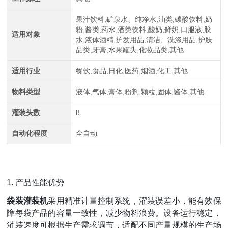
果汁饮料,矿泉水、纯净水,油类,碳酸饮料,奶
粉,酱类,药水,酒类饮料,酸奶,鲜奶,口服液,胶
适用对象
水,液体酒精,护发用品,清洁、洗涤用品,护肤
品类,牙膏,水果罐头,化妆品类,其他
适用行业
餐饮,食品,日化,医药,烟酒,化工,其他
物料类型
液体,气体,膏体,粉剂,颗粒,固体,酱体,其他
灌装头数
8
自动化程度
全自动
1. 产品性能优势
袋装灌装机
采用精准计量控制系统，灌装误差小，能有效保
障每袋产品的容量一致性，减少物料浪费。设备运行稳定，
灌装速度可根据生产需求调节，适配不同产量规模的生产场