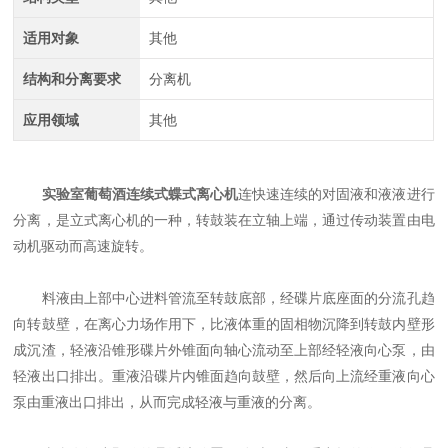
适用对象
其他
结构和分离要求
分离机
应用领域
其他
实验室葡萄酒连续式蝶式离心机
连快速连续的对固液和液液进行
分离，是立式离心机的一种，转鼓装在立轴上端，通过传动装置由电
动机驱动而高速旋转。
料液由上部中心进料管流至转鼓底部，经碟片底座面的分流孔趋
向转鼓壁，在离心力场作用下，比液体重的固相物沉降到转鼓内壁形
成沉渣，轻液沿锥形碟片外锥面向轴心流动至上部经轻液向心泵，由
轻液出口排出。重液沿碟片内锥面趋向鼓壁，然后向上流经重液向心
泵由重液出口排出，从而完成轻液与重液的分离。