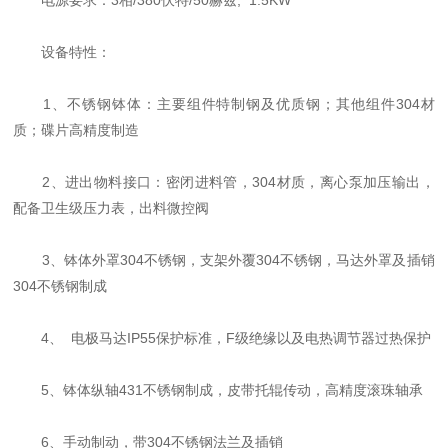
电源要求：3相/380伏特/50赫兹, 1.5KW
设备特性：
1、不锈钢钵体：主要组件特制钢及优质钢；其他组件304材
质；碟片高精度制造
2、进出物料接口：密闭进料管，304材质，离心泵加压输出，
配备卫生级压力表，出料微控阀
3、钵体外罩304不锈钢，支架外覆304不锈钢，马达外罩及插销
304不锈钢制成
4、 电极马达IP55保护标准，F级绝缘以及电热调节器过热保护
5、钵体纵轴431不锈钢制成，皮带托辊传动，高精度滚珠轴承
6、手动制动，带304不锈钢法兰及插销