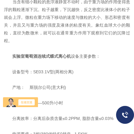
当含有细小颗粒的悬浮液静置不动时，由于重力场的作用使得悬
浮的颗粒逐渐下沉。粒子越重，下沉越快，反之密度比液体小的粒子
就会上浮。微粒在重力场下移动的速度与微粒的大小、形态和密度有
关，并且又与重力场的强度及液体的粘度有关。象红血球大小的颗
粒，直径为数微米，就可以在通常重力作用下观察到它们的沉降过
程。
实验室葡萄酒连续式蝶式离心机
设备主要参数：
设备型号：SE03.1V型(两相分离)
产地： 斯脱尔公司(意大利)
生产能力：50—500升/小时
分离效率：分离后杂质含量≤0.2PPM, 脂肪含量≤0.03%