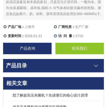
的高压设备没有本质的差别，只是压力介质不同，一般为水。因
为水容易获得、成本低.能耗小.与气体相比较无爆炸的危险。液
态食品如果汁、奶、饮料、酒等若用高压处理在300~400MPa下,
可以杀死引起变质的酵母和霉菌等，成分不会受到影响，颜色和
香味都得到了保持。也可以达到商业无菌标准。
产品厂地：
上海市
厂商性质：
生产厂家
更新时间：
2026-01-21
访 问 量：
2710
产品咨询
联系我们
产品目录
相关文章
想了解超高压杀菌机？先读懂它的核心设计原理
超高压杀菌机设计原理与应用优势