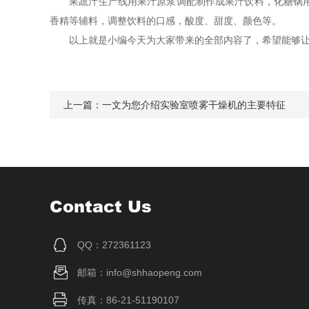
果蔬汁生产线用果汁原浆调配制作成果汁饮料，化糖锅用于
香精等辅料，调整饮料的口感，酸度、甜度、颜色等。
以上就是小编今天为大家带来的全部内容了，希望能够让
上一篇：
一文为您介绍实验室喷雾干燥机的主要特征
Contact Us
QQ：272361123
邮箱：info@shhaopeng.com
传真：86-21-51190107