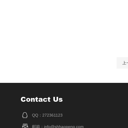
上
Contact Us
QQ：272361123
邮箱：info@shhaopeng.com