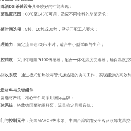
该
啤酒DSI杀菌设备
具备较好的性能表现：
杀菌温度范围
：60℃至145℃可调，适应不同物料的杀菌需求；
杀菌时间选项
：5秒、10秒或30秒，灵活匹配工艺要求；
处理能力
：额定流量达20升/小时，适合中小型试验与生产；
温控精度
：采用铂电阻Pt100传感器，配合一体化温度变送器，确保温度
热回收系统
：通过板式预热段与管式加热段的协同工作，实现能源的高效
优质材料与关键组件
设备选材严格，核心部件均采用国际品牌：
泵体系统
：搭载德国耐驰螺杆泵，流量稳定且噪音低；
阀门与控制元件
：美国MARCH热水泵、中国台湾管路安全阀及欧姆龙温