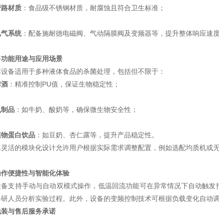
管路材质
：食品级不锈钢材质，耐腐蚀且符合卫生标准；
电气系统
：配备施耐德电磁阀、气动隔膜阀及变频器等，提升整体响应速
多功能用途与应用场景
本设备适用于多种液体食品的杀菌处理，包括但不限于：
啤酒
：精准控制PU值，保证生物稳定性；
乳制品
：如牛奶、酸奶等，确保微生物安全性；
植物蛋白饮品
：如豆奶、杏仁露等，提升产品稳定性。
其灵活的模块化设计允许用户根据实际需求调整配置，例如选配均质机或
操作便捷性与智能化体验
设备支持手动与自动双模式操作，低温回流功能可在异常情况下自动触发
科研人员分析实验过程。此外，设备的变频控制技术可根据负载变化自动
包装与售后服务承诺