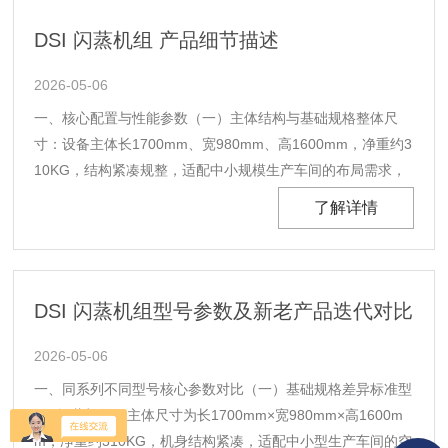
定性和产品一致性。1、开机前检查：确......
DSI 闪蒸机组 产品细节描述
2026-05-06
一、核心配置与性能参数（一）主体结构与基础规格整体尺
寸：设备主体长1700mm、宽980mm、高1600mm，净重约3
10KG，结构紧凑规整，适配中小规模生产车间的布局需求，
无需占用过大空间。核心罐体配置：台面设有料罐和闪蒸（脱
了解详情
气）罐，均采用保温结构设计，有效减少热量损耗，单罐容量
约15升，满足连续生产的物料存储与处理......
DSI 闪蒸机组型号参数及新老产品迭代对比
2026-05-06
一、同系列不同型号核心参数对比（一）基础规格差异标准型
DSI闪蒸机组：主体尺寸为长1700mm×宽980mm×高1600m
m，净重约310KG，机身结构紧凑，适配中小型生产车间的空