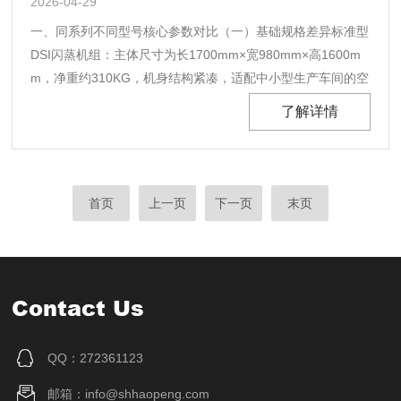
2026-04-29
一、同系列不同型号核心参数对比（一）基础规格差异标准型
DSI闪蒸机组：主体尺寸为长1700mm×宽980mm×高1600m
m，净重约310KG，机身结构紧凑，适配中小型生产车间的空
间布局；处理量范围为20-50L/H，总功率4KW，采用380V三
了解详情
相五线供电，需搭配2.5平方铜芯护套电缆，满足常规液体物
料灭菌需求。加大处......
首页
上一页
下一页
末页
Contact Us
QQ：272361123
邮箱：info@shhaopeng.com