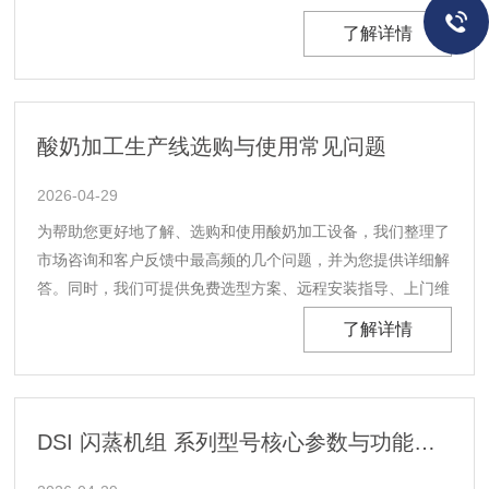
间布局；处理量范围为20-50L/H，总功率4KW，采用380V三
了解详情
相五线供电，需搭配2.5平方铜芯护套电缆，满足常规液体物
料灭菌需求。加大处......
酸奶加工生产线选购与使用常见问题
2026-04-29
为帮助您更好地了解、选购和使用酸奶加工设备，我们整理了
市场咨询和客户反馈中最高频的几个问题，并为您提供详细解
答。同时，我们可提供免费选型方案、远程安装指导、上门维
修保养等一站式服务，助力您的酸奶生产顺利开展！问题一：
了解详情
初创奶企该选小型酸奶加工设备还是全自动生产线？详细解答
小型酸奶加工设备（日产500kg-2000kg）适......
DSI 闪蒸机组 系列型号核心参数与功能对比说明