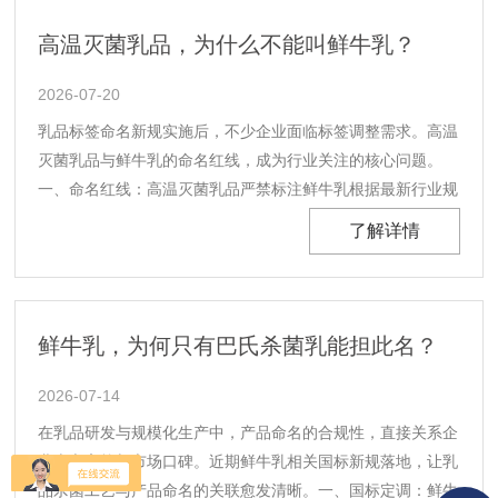
定性和产品一致性。1、开机前检查：确......
高温灭菌乳品，为什么不能叫鲜牛乳？
2026-07-20
乳品标签命名新规实施后，不少企业面临标签调整需求。高温
灭菌乳品与鲜牛乳的命名红线，成为行业关注的核心问题。
一、命名红线：高温灭菌乳品严禁标注鲜牛乳根据最新行业规
范，高温灭菌乳品不在鲜牛乳范畴内。无论产品口感如何，都
了解详情
不能使用「鲜牛乳」作为产品名称。这一规定并非主观限制，
而是基于工艺本质的界定。从杀菌原理到产品特性，二者
存......
鲜牛乳，为何只有巴氏杀菌乳能担此名？
2026-07-14
在乳品研发与规模化生产中，产品命名的合规性，直接关系企
业上市审核与市场口碑。近期鲜牛乳相关国标新规落地，让乳
品杀菌工艺与产品命名的关联愈发清晰。一、国标定调：鲜牛