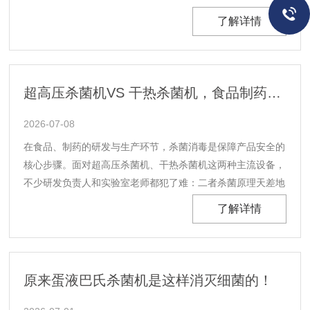
乳为巴氏杀菌乳专属命名从最新行业规范来看，「鲜牛乳」并
了解详情
非通用乳品称谓。只有采用巴氏杀菌工艺加工的乳制品，才被
允许标注「鲜牛乳」。这一界定，直接划清了不同杀菌工......
超高压杀菌机VS 干热杀菌机，食品制药研发该怎么选？
2026-07-08
在食品、制药的研发与生产环节，杀菌消毒是保障产品安全的
核心步骤。面对超高压杀菌机、干热杀菌机这两种主流设备，
不少研发负责人和实验室老师都犯了难：二者杀菌原理天差地
别，适配的物料、工艺也不同。今天浩朋机电就结合实际应
了解详情
用，把两款设备的核心区别讲透，帮大家选对设备、少走弯
路。一、先搞懂：杀菌≠消毒，二者边界要分清原微生
物”和......
原来蛋液巴氏杀菌机是这样消灭细菌的！