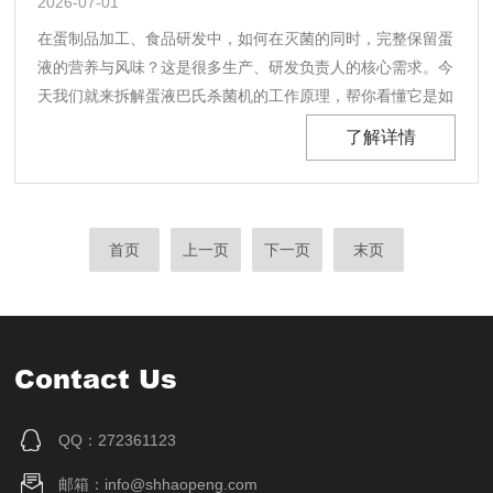
2026-07-01
在蛋制品加工、食品研发中，如何在灭菌的同时，完整保留蛋
液的营养与风味？这是很多生产、研发负责人的核心需求。今
天我们就来拆解蛋液巴氏杀菌机的工作原理，帮你看懂它是如
何在灭菌和保营养之间找到平衡的。一、先搞懂：巴氏杀菌的
了解详情
核心逻辑很多人都听过巴氏杀菌，但未必清楚它的底层逻辑。
巴氏消毒的核心原理，是利用病原体不耐热的特点，用适......
首页
上一页
下一页
末页
Contact Us
QQ：272361123
邮箱：info@shhaopeng.com