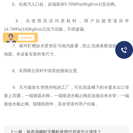
5、在蒸汽入口处，必须装有0.78MPa(8Kgf/cm2)安全阀。
6、当使用高压均质机时，用户自接管道应作
14.7MPa(150Kgf/cm2)压力试验，不得渗漏。
7、循环贮槽放水竖管应与地沟接通，防止洗涤液腐蚀损坏车间
地面。本设备安装外形尺寸。
8、采用两台泵时中间泵的接装位置。
9、凡可能发生突然停电的工厂，可在高温桶下的冷凝水出口管
接上四通，一端接疏水阀，一端接进水截止阀后连接自来水管；一端
接放水截止阀。除随机附件，其余管道件用户自备。
上一篇：
超高温瞬时灭菌机使用过后该怎么清洗？